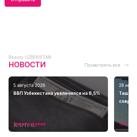
Beauty UZBEKISTAN
НОВОСТИ
Посмотреть все
5 августа 2026
28 июля
ВВП Узбекистана увеличился на 8,5%
Ташкент
соврем
Читать далее
Читать